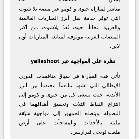
مباشر
لمباراة
جنوى
و
كومو
عبر منصة
يلا شوت
التي توفر خدمة نقل أبرز المباريات العالمية
والعربية مجاناً، حيث تُعدّ
يلاشوت
من أكثر
المنصات العربية موثوقية لمتابعة المباريات أون
لاين.
نظرة على المواجهة عبر yallashoot
تأتي هذه المباراة في سياق منافسات
الدوري
الإيطالي
التي تشهد تنافساً محتدماً بين أبرز
الأندية، حيث يسعى كل من
جنوى
و
كومو
إلى
انتزاع النقاط الثلاث وتحقيق أهدافهما في
البطولة. ويتطلع الجمهور إلى مواجهة شيّقة
مليئة بالأحداث والمفاجآت على أرض
ملعب
لويجي فيراريس
.