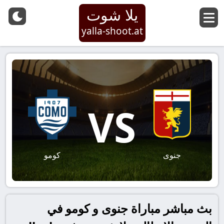
يلا شوت
yalla-shoot.at
VS
جنوى
كومو
بث مباشر مباراة جنوى و كومو في