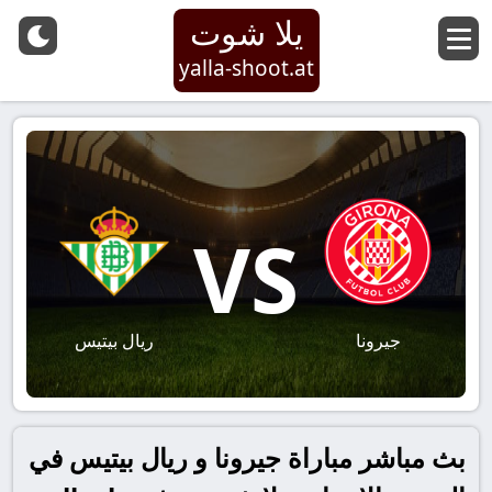
يلا شوت
yalla-shoot.at
VS
جيرونا
ريال بيتيس
بث مباشر مباراة جيرونا و ريال بيتيس في