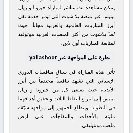
يمكن مشاهدة
بث مباشر
لمباراة
جيرونا
و
ريال
بيتيس
عبر منصة
يلا شوت
التي توفر خدمة نقل
أبرز المباريات العالمية والعربية مجاناً، حيث
تُعدّ
يلاشوت
من أكثر المنصات العربية موثوقية
لمتابعة المباريات أون لاين.
نظرة على المواجهة عبر yallashoot
تأتي هذه المباراة في سياق منافسات
الدوري
الإسباني
التي تشهد تنافساً محتدماً بين أبرز
الأندية، حيث يسعى كل من
جيرونا
و
ريال
بيتيس
إلى انتزاع النقاط الثلاث وتحقيق أهدافهما
في البطولة. ويتطلع الجمهور إلى مواجهة شيّقة
مليئة بالأحداث والمفاجآت على أرض
ملعب
مونتيليفي
.