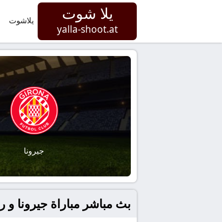
يلا شوت
يلاشوت
yalla-shoot.at
جيرونا
بث مباشر مباراة جيرونا و ريال