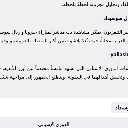
قاء وتحليل مجرياته لحظةً بلحظة.
ال سوسيداد
عبر التلفزيون، يمكن مشاهدة
بث مباشر
لمباراة
جيرونا
و
ريال سوسي
لعربية مجاناً، حيث تُعدّ
يلاشوت
من أكثر المنصات العربية موثوقية ل
فسات
الدوري الإسباني
التي تشهد تنافساً محتدماً بين أبرز الأندي
اث وتحقيق أهدافهما في البطولة. ويتطلع الجمهور إلى مواجهة شيّق
الدوري الإسباني