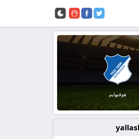
google
facebook
twitter
news
هوفنهايم