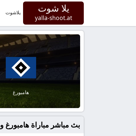
يلا شوت
يلاشوت
yalla-shoot.at
هامبورغ
بث مباشر مباراة هامبورغ و هوفن