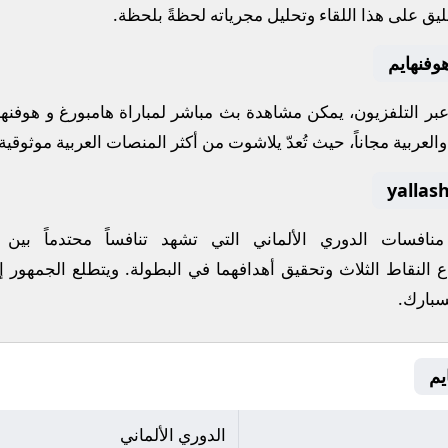
يق على هذا اللقاء وتحليل مجرياته لحظةً بلحظة.
وفنهايم
 عبر التلفزيون، يمكن مشاهدة
بث مباشر
لمباراة
هامبورغ
و
هوفنها
لعربية مجاناً، حيث تُعدّ
يلاشوت
من أكثر المنصات العربية موثوقية ل
 منافسات
الدوري الألماني
التي تشهد تنافساً محتدماً بين
ع النقاط الثلاث وتحقيق أهدافهما في البطولة. ويتطلع الجمهور إ
سبارك
.
الدوري الألماني