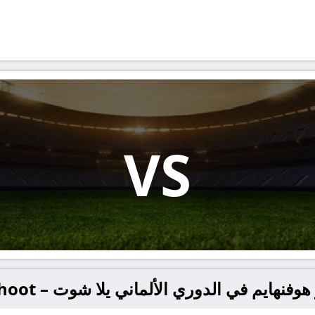
VS
هايم في الدوري الألماني يلا شوت – yallashoot