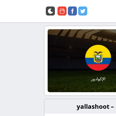
google
facebook
twitter
news
الإكوادور