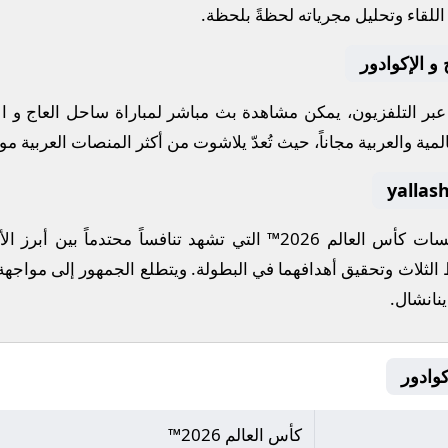
للقاء وتحليل مجرياته لحظةً بلحظة.
و الإكوادور
 عبر التلفزيون، يمكن مشاهدة
بث مباشر
لمباراة
ساحل العاج
و
ال
مية والعربية مجاناً، حيث تُعدّ
يلاشوت
من أكثر المنصات العربية موثو
افسات
كأس العالم 2026™
التي تشهد تنافساً محتدماً بين أبرز 
ط الثلاث وتحقيق أهدافهما في البطولة. ويتطلع الجمهور إلى مواجهة
ينانشال
.
كأس العالم 2026™