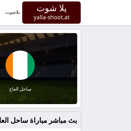
يلا شوت
يلاشوت
yalla-shoot.at
ساحل العاج
بث مباشر مباراة ساحل العاج و الإكوادور