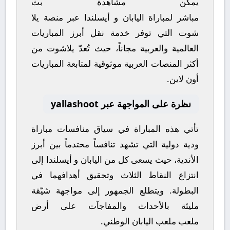
يمكن مشاهدة
بث
مباشر
لمباراة
اليابان
و
أيسلندا
عبر منصة
يلا
شوت
التي توفر خدمة نقل أبرز المباريات
العالمية والعربية مجاناً، حيث تُعدّ
يلاشوت
من
أكثر المنصات العربية موثوقية لمتابعة المباريات
أون لاين.
نظرة على المواجهة عبر yallashoot
تأتي هذه المباراة في سياق منافسات
مباراة
ودية دولية
التي تشهد تنافساً محتدماً بين أبرز
الأندية، حيث يسعى كل من
اليابان
و
أيسلندا
إلى
انتزاع النقاط الثلاث وتحقيق أهدافهما في
البطولة. ويتطلع الجمهور إلى مواجهة شيّقة
مليئة بالأحداث والمفاجآت على أرض
ملعب
ملعب اليابان الوطني
.