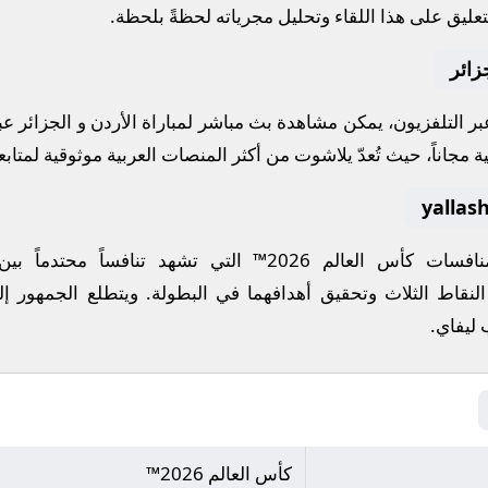
عليق على هذا اللقاء وتحليل مجرياته لحظةً بلحظة.
زائر
 عبر التلفزيون، يمكن مشاهدة
بث مباشر
لمباراة
الأردن
و
الجزائر
عب
ة مجاناً، حيث تُعدّ
يلاشوت
من أكثر المنصات العربية موثوقية لمتابعة
منافسات
كأس العالم 2026™
التي تشهد تنافساً محتدماً بي
النقاط الثلاث وتحقيق أهدافهما في البطولة. ويتطلع الجمهور إل
ليفاي
.
كأس العالم 2026™