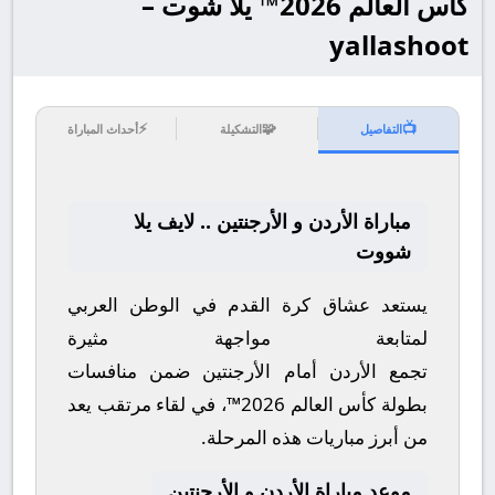
كأس العالم 2026™ يلا شوت –
yallashoot
⚡
🧩
📺
التفاصيل
التشكيلة
أحداث المباراة
مباراة الأردن و الأرجنتين .. لايف يلا
شووت
يستعد عشاق كرة القدم في الوطن العربي
لمتابعة مواجهة مثيرة
تجمع
الأردن
أمام
الأرجنتين
ضمن منافسات
بطولة
كأس العالم 2026™
، في لقاء مرتقب يعد
من أبرز مباريات هذه المرحلة.
موعد مباراة الأردن و الأرجنتين