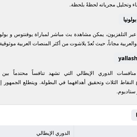
اء وتحليل مجرياته لحظةً بلحظة.
لونيا
ة عبر التلفزيون، يمكن مشاهدة
بث مباشر
لمباراة
يوفنتوس
و
بولون
لعربية مجاناً، حيث تُعدّ
يلاشوت
من أكثر المنصات العربية موثوقية ل
 منافسات
الدوري الإيطالي
التي تشهد تنافساً محتدماً بين
 النقاط الثلاث وتحقيق أهدافهما في البطولة. ويتطلع الجمهور إ
ز ستاديوم
.
الدوري الإيطالي