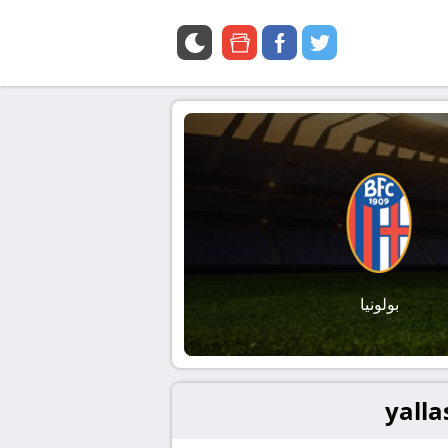
google
facebook
twitter
news
بولونيا