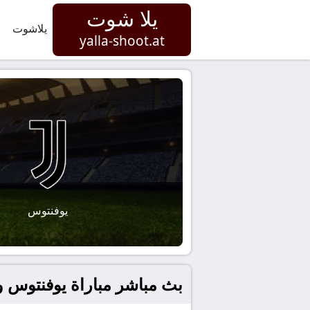
يلا شوت
يلاشوت
yalla-shoot.at
يوفنتوس
بث مباشر مباراة يوفنتوس و بولو