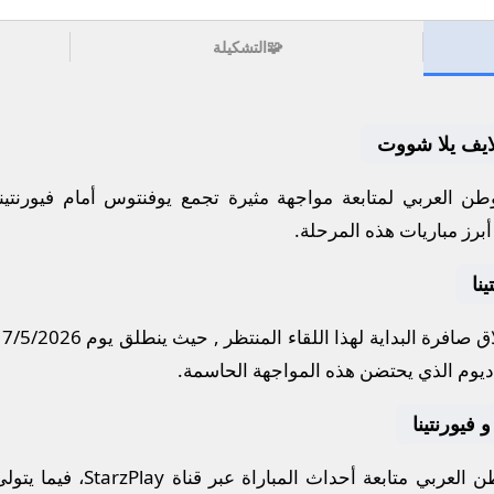
🧩
التشكيلة
 لايف يلا شووت
ن العربي لمتابعة مواجهة مثيرة تجمع
يوفنتوس
أمام
فيورنتين
برز مباريات هذه المرحلة.
نا
 صافرة البداية لهذا اللقاء المنتظر , حيث ينطلق يوم
17/5/2026
ديوم
الذي يحتضن هذه المواجهة الحاسمة.
 فيورنتينا
 العربي متابعة أحداث المباراة عبر قناة
StarzPlay
، فيما يتول