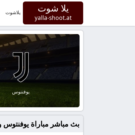
يلا شوت
يلاشوت
yalla-shoot.at
يوفنتوس
بث مباشر مباراة يوفنتوس و فيور