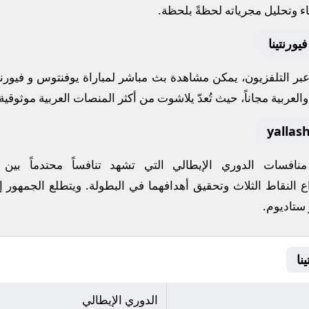
اء وتحليل مجرياته لحظةً بلحظة.
ورنتينا
 عبر التلفزيون، يمكن مشاهدة
بث مباشر
لمباراة
يوفنتوس
و
فيورنت
لعربية مجاناً، حيث تُعدّ
يلاشوت
من أكثر المنصات العربية موثوقية ل
 منافسات
الدوري الإيطالي
التي تشهد تنافساً محتدماً بين
ع النقاط الثلاث وتحقيق أهدافهما في البطولة. ويتطلع الجمهور إ
ز ستاديوم
.
الدوري الإيطالي