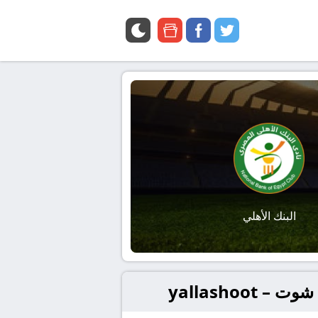
google
facebook
twitter
news
البنك الأهلي
yallashoo