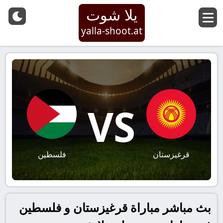
يلا شوت
yalla-shoot.at
VS
قرغيزستان
فلسطين
بث مباشر مباراة قرغيزستان و فلسطين