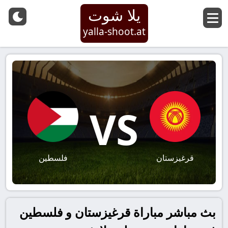
يلا شوت
yalla-shoot.at
VS
قرغيزستان
فلسطين
بث مباشر مباراة قرغيزستان و فلسطين