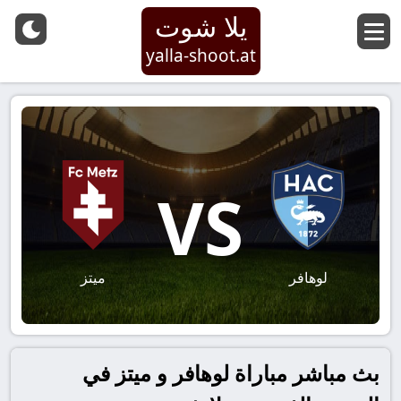
يلا شوت
yalla-shoot.at
VS
لوهافر
ميتز
بث مباشر مباراة لوهافر و ميتز في