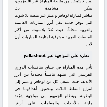
لمن لا يتمكن من متابعة المباراة عبر التلفزيون،
يمكن مشاهدة
بث
مباشر
لمباراة
لوهافر
و
ميتز
عبر منصة
يلا شوت
التي توفر خدمة نقل أبرز المباريات العالمية
والعربية مجاناً، حيث تُعدّ
يلاشوت
من أكثر
المنصات العربية موثوقية لمتابعة المباريات أون
لاين.
نظرة على المواجهة عبر yallashoot
تأتي هذه المباراة في سياق منافسات
الدوري
الفرنسي
التي تشهد تنافساً محتدماً بين أبرز
الأندية، حيث يسعى كل من
لوهافر
و
ميتز
إلى
انتزاع النقاط الثلاث وتحقيق أهدافهما في
البطولة. ويتطلع الجمهور إلى مواجهة شيّقة
مليئة بالأحداث والمفاجآت على أرض