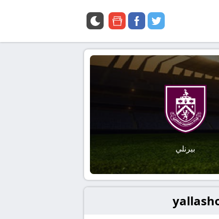
google
facebook
twitter
news
بيرنلي