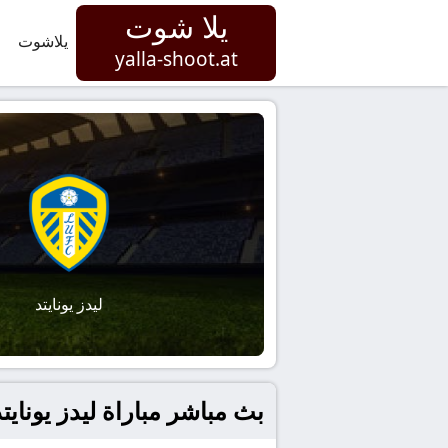
يلا شوت
يلاشوت
yalla-shoot.at
ليدز يونايتد
بث مباشر مباراة ليدز يونايتد و 