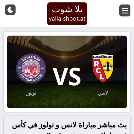
يلا شوت
yalla-shoot.at
VS
لانس
تولوز
بث مباشر مباراة لانس و تولوز في كأس