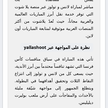
مباشر
لمباراة
لانس
و
تولوز
عبر منصة
يلا شوت
التي توفر خدمة نقل أبرز المباريات العالمية
والعربية مجاناً، حيث تُعدّ
يلاشوت
من أكثر
المنصات العربية موثوقية لمتابعة المباريات أون
لاين.
نظرة على المواجهة عبر yallashoot
تأتي هذه المباراة في سياق منافسات
كأس
فرنسا
التي تشهد تنافساً محتدماً بين أبرز الأندية،
حيث يسعى كل من
لانس
و
تولوز
إلى انتزاع
النقاط الثلاث وتحقيق أهدافهما في البطولة.
ويتطلع الجمهور إلى مواجهة شيّقة مليئة
بالأحداث والمفاجآت على أرض ملعب
بوليرت
ديليليس
.