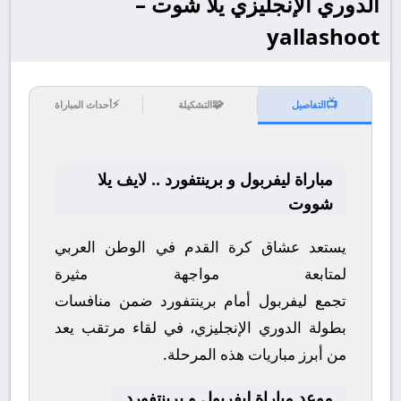
الدوري الإنجليزي يلا شوت –
yallashoot
⚡
🧩
📺
التفاصيل
التشكيلة
أحداث المباراة
مباراة ليفربول و برينتفورد .. لايف يلا
شووت
يستعد عشاق كرة القدم في الوطن العربي
لمتابعة مواجهة مثيرة
تجمع
ليفربول
أمام
برينتفورد
ضمن منافسات
بطولة
الدوري الإنجليزي
، في لقاء مرتقب يعد
من أبرز مباريات هذه المرحلة.
موعد مباراة ليفربول و برينتفورد