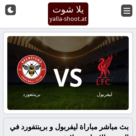
يلا شوت
yalla-shoot.at
VS
ليفربول
برينتفورد
بث مباشر مباراة ليفربول و برينتفورد في