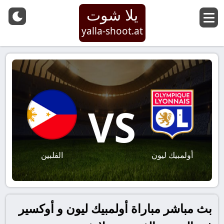
يلا شوت
yalla-shoot.at
VS
أولمبيك ليون
الفلبين
بث مباشر مباراة أولمبيك ليون و أوكسير