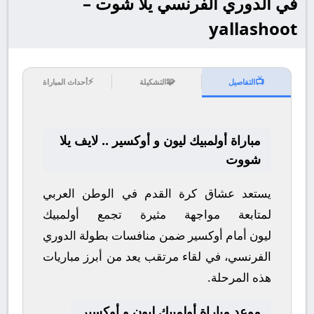
في الدوري الفرنسي يلا شوت –
yallashoot
⚡
🧩
📺
التفاصيل
التشكيلة
أحداث المباراة
مباراة أولمبيك ليون و أوكسير .. لايف يلا
شووت
يستعد عشاق كرة القدم في الوطن العربي
لمتابعة مواجهة مثيرة تجمع
أولمبيك
ليون
أمام
أوكسير
ضمن منافسات بطولة
الدوري
الفرنسي
، في لقاء مرتقب يعد من أبرز مباريات
هذه المرحلة.
موعد مباراة أولمبيك ليون و أوكسير