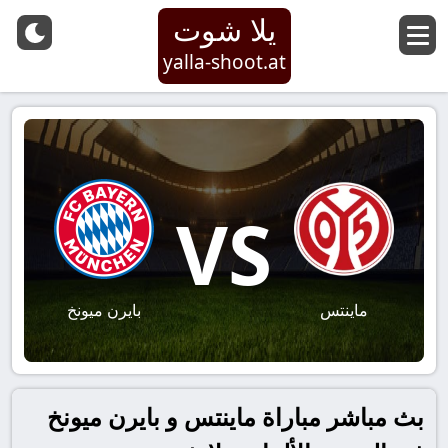
يلا شوت
yalla-shoot.at
VS
ماينتس
بايرن ميونخ
بث مباشر مباراة ماينتس و بايرن ميونخ