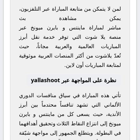
لمن لا يتمكن من متابعة المباراة عبر التلفزيون،
يمكن مشاهدة
بث
مباشر
لمباراة
ماينتس
و
بايرن ميونخ
عبر
منصة
يلا شوت
التي توفر خدمة نقل أبرز
المباريات العالمية والعربية مجاناً، حيث
تُعدّ
يلاشوت
من أكثر المنصات العربية موثوقية
لمتابعة المباريات أون لاين.
نظرة على المواجهة عبر yallashoot
تأتي هذه المباراة في سياق منافسات
الدوري
الألماني
التي تشهد تنافساً محتدماً بين أبرز
الأندية، حيث يسعى كل من
ماينتس
و
بايرن
ميونخ
إلى انتزاع النقاط الثلاث وتحقيق أهدافهما
في البطولة. ويتطلع الجمهور إلى مواجهة شيّقة