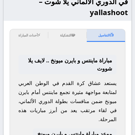
في الدوري الألماني يلا شوت –
yallashoot
⚡
🧩
📺
التفاصيل
التشكيلة
أحداث المباراة
مباراة ماينتس و بايرن ميونخ .. لايف يلا
شووت
يستعد عشاق كرة القدم في الوطن العربي
لمتابعة مواجهة مثيرة تجمع
ماينتس
أمام
بايرن
ميونخ
ضمن منافسات بطولة
الدوري الألماني
،
في لقاء مرتقب يعد من أبرز مباريات هذه
المرحلة.
موعد مباراة ماينتس و بايرن ميونخ