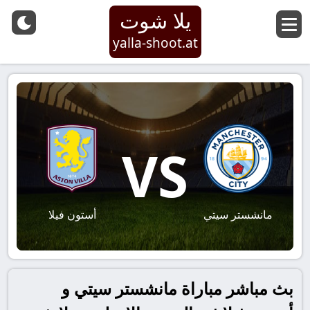
يلا شوت
yalla-shoot.at
VS
مانشستر سيتي
أستون فيلا
بث مباشر مباراة مانشستر سيتي و