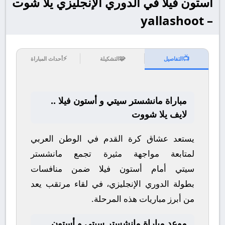
أستون فيلا في الدوري الإنجليزي يلا شوت
– yallashoot
⚡
🧩
📺
التفاصيل
التشكيلة
أحداث المباراة
مباراة مانشستر سيتي و أستون فيلا ..
لايف يلا شووت
يستعد عشاق كرة القدم في الوطن العربي
لمتابعة مواجهة مثيرة تجمع
مانشستر
سيتي
أمام
أستون فيلا
ضمن منافسات
بطولة
الدوري الإنجليزي
، في لقاء مرتقب يعد
من أبرز مباريات هذه المرحلة.
موعد مباراة مانشستر سيتي و أستون