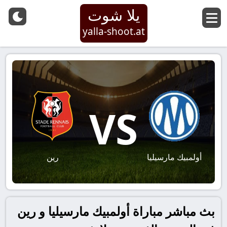
يلا شوت
yalla-shoot.at
VS
أولمبيك مارسيليا
رين
بث مباشر مباراة أولمبيك مارسيليا و رين