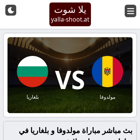
يلا شوت
yalla-shoot.at
VS
مولدوفا
بلغاريا
بث مباشر مباراة مولدوفا و بلغاريا في