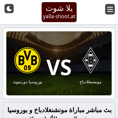
يلا شوت
yalla-shoot.at
VS
مونشنغلادباخ
بوروسيا دورتموند
بث مباشر مباراة مونشنغلادباخ و بوروسيا