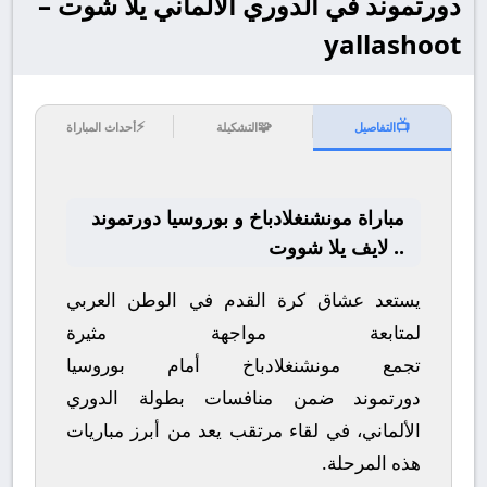
دورتموند في الدوري الألماني يلا شوت –
yallashoot
⚡
🧩
📺
التفاصيل
التشكيلة
أحداث المباراة
مباراة مونشنغلادباخ و بوروسيا دورتموند
.. لايف يلا شووت
يستعد عشاق كرة القدم في الوطن العربي
لمتابعة مواجهة مثيرة
تجمع
مونشنغلادباخ
أمام
بوروسيا
دورتموند
ضمن منافسات بطولة
الدوري
الألماني
، في لقاء مرتقب يعد من أبرز مباريات
هذه المرحلة.