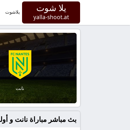
يلا شوت
يلاشوت
yalla-shoot.at
نانت
بث مباشر مباراة نانت و أولمبي