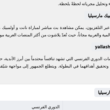
ء وتحليل مجرياته لحظةً بلحظة.
يك مارسيليا
 عبر التلفزيون، يمكن مشاهدة
بث مباشر
لمباراة
نانت
و
أولمبيك م
مية والعربية مجاناً، حيث تُعدّ
يلاشوت
من أكثر المنصات العربية موثو
سات
الدوري الفرنسي
التي تشهد تنافساً محتدماً بين أبرز الأندي
ث وتحقيق أهدافهما في البطولة. ويتطلع الجمهور إلى مواجهة شيّق
الدوري الفرنسي