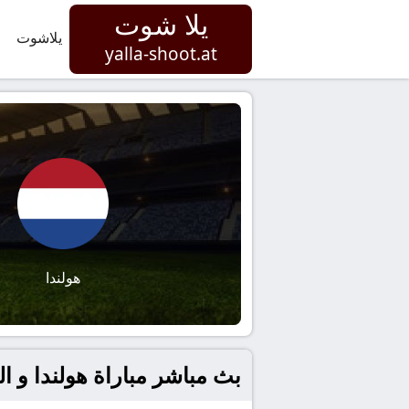
يلا شوت
يلاشوت
yalla-shoot.at
هولندا
بث مباشر مباراة هولندا و الجزائ