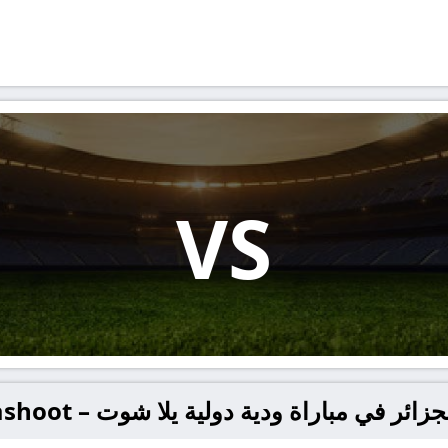
VS
ر في مباراة ودية دولية يلا شوت – yallashoot