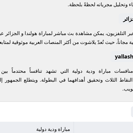
اء وتحليل مجرياته لحظةً بلحظة.
زائر
 عبر التلفزيون، يمكن مشاهدة
بث مباشر
لمباراة
هولندا
و
الجزائر
عب
ة مجاناً، حيث تُعدّ
يلاشوت
من أكثر المنصات العربية موثوقية لمتابعة
 منافسات
مباراة ودية دولية
التي تشهد تنافساً محتدماً بين
النقاط الثلاث وتحقيق أهدافهما في البطولة. ويتطلع الجمهور إل
ويب
.
مباراة ودية دولية