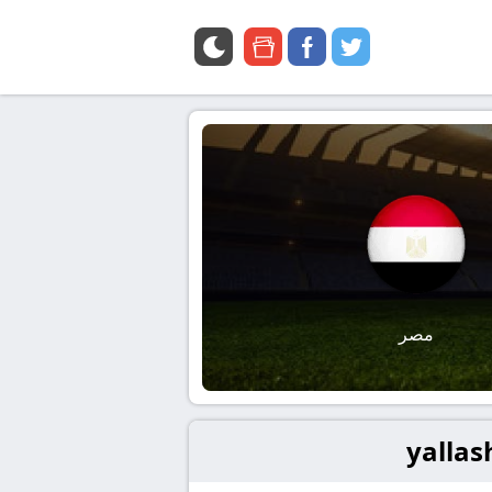
google
facebook
twitter
news
مصر