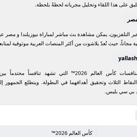
يق على هذا اللقاء وتحليل مجرياته لحظةً بلحظة.
 مصر
 عبر التلفزيون، يمكن مشاهدة
بث مباشر
لمباراة
نيوزيلندا
و
مصر
عب
ة مجاناً، حيث تُعدّ
يلاشوت
من أكثر المنصات العربية موثوقية لمتابعة
منافسات
كأس العالم 2026™
التي تشهد تنافساً محتدماً بي
لنقاط الثلاث وتحقيق أهدافهما في البطولة. ويتطلع الجمهور إل
د بي سي بليس
.
كأس العالم 2026™