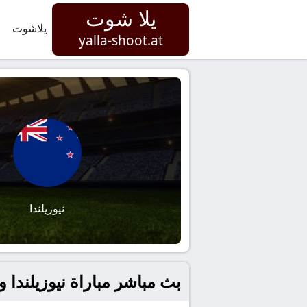
يلا شوت
يلاشوت
yalla-shoot.at
نيوزيلندا
بث مباشر مباراة نيوزيلندا و مصر في كأس ا