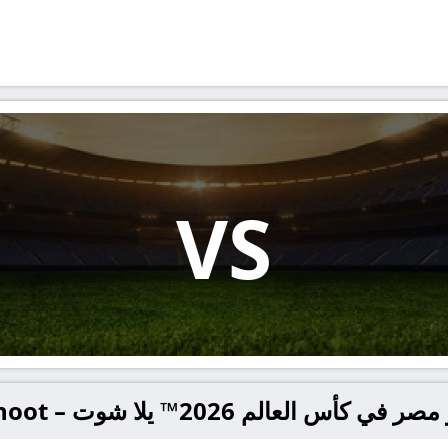
VS
لعالم 2026™ يلا شوت – yallashoot