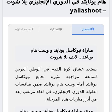
هام يونايتد في الدوري الإنجليزي يلا شوت
– yallashoot
⚡
🧩
📺
التفاصيل
التشكيلة
أحداث المباراة
مباراة نيوكاسل يونايتد و وست هام
يونايتد .. لايف يلا شووت
يستعد عشاق كرة القدم في الوطن العربي
لمتابعة مواجهة مثيرة تجمع
نيوكاسل
يونايتد
أمام
وست هام يونايتد
ضمن منافسات
بطولة
الدوري الإنجليزي
، في لقاء مرتقب يعد
من أبرز مباريات هذه المرحلة.
موعد مباراة نيوكاسل يونايتد و وست هام