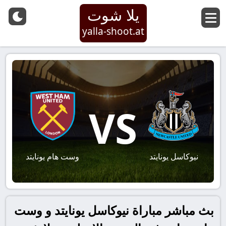
يلا شوت
yalla-shoot.at
VS
نيوكاسل يونايتد
وست هام يونايتد
بث مباشر مباراة نيوكاسل يونايتد و وست