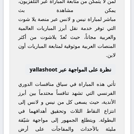
لمن لا يتمكن من متابعة المباراة عبر التلفزيون،
يمكن مشاهدة
بث
مباشر
لمباراة
نيس
و
لانس
عبر منصة
يلا شوت
التي توفر خدمة نقل أبرز المباريات العالمية
والعربية مجاناً، حيث تُعدّ
يلاشوت
من أكثر
المنصات العربية موثوقية لمتابعة المباريات أون
لاين.
نظرة على المواجهة عبر yallashoot
تأتي هذه المباراة في سياق منافسات
الدوري
الفرنسي
التي تشهد تنافساً محتدماً بين أبرز
الأندية، حيث يسعى كل من
نيس
و
لانس
إلى
انتزاع النقاط الثلاث وتحقيق أهدافهما في
البطولة. ويتطلع الجمهور إلى مواجهة شيّقة
مليئة بالأحداث والمفاجآت على أرض