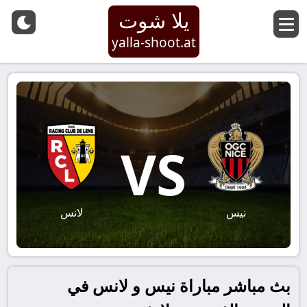
يلا شوت
yalla-shoot.at
VS
نيس
لانس
بث مباشر مباراة نيس و لانس في