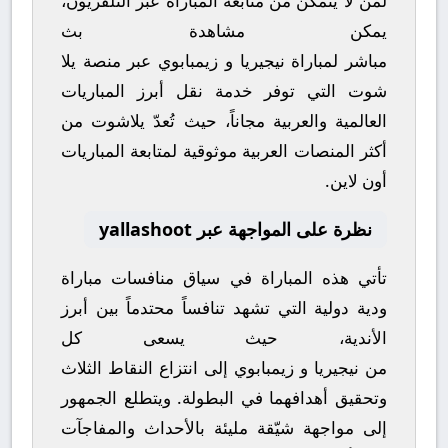
لمن لا يتمكن من متابعة المباراة عبر التلفزيون،
يمكن مشاهدة
بث
مباشر
لمباراة
نيجيريا
و
زيمبابوي
عبر منصة
يلا
شوت
التي توفر خدمة نقل أبرز المباريات
العالمية والعربية مجاناً، حيث تُعدّ
يلاشوت
من
أكثر المنصات العربية موثوقية لمتابعة المباريات
أون لاين.
نظرة على المواجهة عبر yallashoot
تأتي هذه المباراة في سياق منافسات
مباراة
ودية دولية
التي تشهد تنافساً محتدماً بين أبرز
الأندية، حيث يسعى كل
من
نيجيريا
و
زيمبابوي
إلى انتزاع النقاط الثلاث
وتحقيق أهدافهما في البطولة. ويتطلع الجمهور
إلى مواجهة شيّقة مليئة بالأحداث والمفاجآت