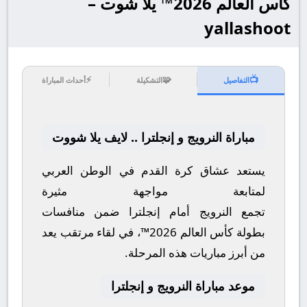
كأس العالم 2026™ يلا شوت –
yallashoot
⚡
🧩
📺
التفاصيل
التشكيلة
أحداث المباراة
مباراة النرويج و إنجلترا .. لايف يلا شووت
يستعد عشاق كرة القدم في الوطن العربي
لمتابعة مواجهة مثيرة
تجمع
النرويج
أمام
إنجلترا
ضمن منافسات
بطولة
كأس العالم 2026™
، في لقاء مرتقب يعد
من أبرز مباريات هذه المرحلة.
موعد مباراة النرويج و إنجلترا