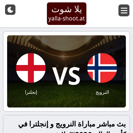
يلا شوت
yalla-shoot.at
VS
النرويج
إنجلترا
بث مباشر مباراة النرويج و إنجلترا في