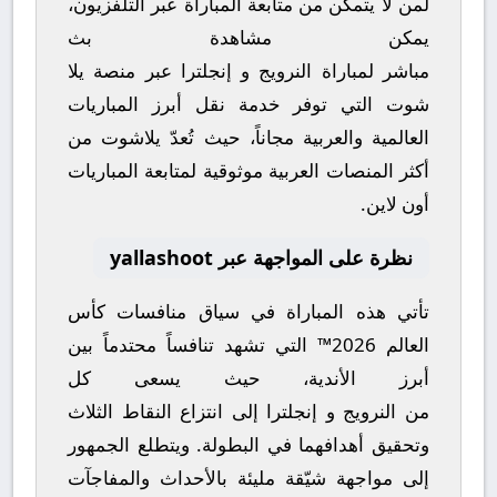
لمن لا يتمكن من متابعة المباراة عبر التلفزيون،
يمكن مشاهدة
بث
مباشر
لمباراة
النرويج
و
إنجلترا
عبر منصة
يلا
شوت
التي توفر خدمة نقل أبرز المباريات
العالمية والعربية مجاناً، حيث تُعدّ
يلاشوت
من
أكثر المنصات العربية موثوقية لمتابعة المباريات
أون لاين.
نظرة على المواجهة عبر yallashoot
تأتي هذه المباراة في سياق منافسات
كأس
العالم 2026™
التي تشهد تنافساً محتدماً بين
أبرز الأندية، حيث يسعى كل
من
النرويج
و
إنجلترا
إلى انتزاع النقاط الثلاث
وتحقيق أهدافهما في البطولة. ويتطلع الجمهور
إلى مواجهة شيّقة مليئة بالأحداث والمفاجآت