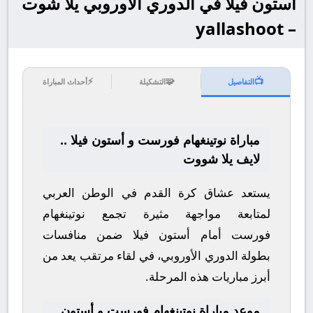
أستون فيلا في الدوري الأوروبي يلا شوت
– yallashoot
⚡
🧩
📺
التفاصيل
التشكيلة
أحداث المباراة
مباراة نوتينغهام فورست و أستون فيلا ..
لايف يلا شووت
يستعد عشاق كرة القدم في الوطن العربي
لمتابعة مواجهة مثيرة تجمع
نوتينغهام
فورست
أمام
أستون فيلا
ضمن منافسات
بطولة
الدوري الأوروبي
، في لقاء مرتقب يعد من
أبرز مباريات هذه المرحلة.
موعد مباراة نوتينغهام فورست و أستون