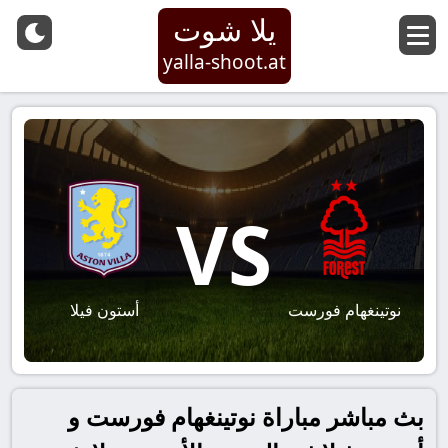
يلا شوت
yalla-shoot.at
VS
نوتينغهام فورست
أستون فيلا
بث مباشر مباراة نوتينغهام فورست و