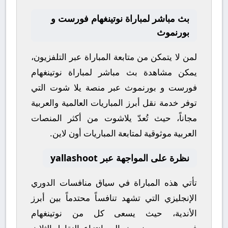
بث مباشر لمباراة نوتينغهام فورست و
بورنموث
لمن لا يتمكن من متابعة المباراة عبر التلفزيون،
يمكن مشاهدة
بث مباشر
لمباراة
نوتينغهام
فورست
و
بورنموث
عبر منصة
يلا شوت
التي
توفر خدمة نقل أبرز المباريات العالمية والعربية
مجاناً، حيث تُعدّ
يلاشوت
من أكثر المنصات
العربية موثوقية لمتابعة المباريات أون لاين.
نظرة على المواجهة عبر yallashoot
تأتي هذه المباراة في سياق منافسات
الدوري
الإنجليزي
التي تشهد تنافساً محتدماً بين أبرز
الأندية، حيث يسعى كل من
نوتينغهام