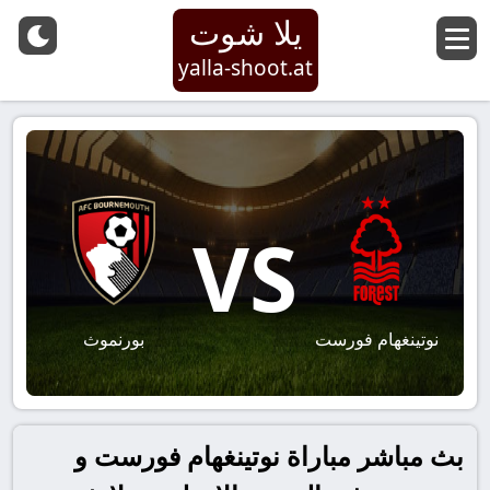
يلا شوت
yalla-shoot.at
VS
نوتينغهام فورست
بورنموث
بث مباشر مباراة نوتينغهام فورست و