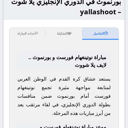
بورنموث في الدوري الإنجليزي يلا شوت
– yallashoot
⚡
🧩
📺
التفاصيل
التشكيلة
أحداث المباراة
مباراة نوتينغهام فورست و بورنموث ..
لايف يلا شووت
يستعد عشاق كرة القدم في الوطن العربي
لمتابعة مواجهة مثيرة تجمع
نوتينغهام
فورست
أمام
بورنموث
ضمن منافسات
بطولة
الدوري الإنجليزي
، في لقاء مرتقب يعد
من أبرز مباريات هذه المرحلة.
موعد مباراة نوتينغهام فورست و