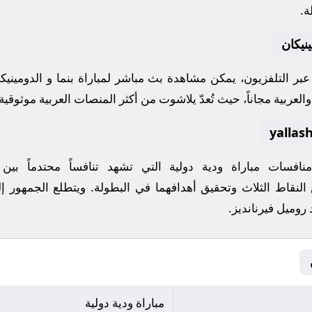
ة.
ينيكان
ة عبر التلفزيون، يمكن مشاهدة
بث مباشر
لمباراة
بنما
و
الدومينيك
لعربية مجاناً، حيث تُعدّ
يلاشوت
من أكثر المنصات العربية موثوقية ل
 منافسات
مباراة ودية دولية
التي تشهد تنافساً محتدماً بين
 النقاط الثلاث وتحقيق أهدافهما في البطولة. ويتطلع الجمهور إل
 روميل فيرنانديز
.
مباراة ودية دولية