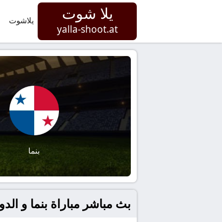
يلا شوت
يلاشوت
yalla-shoot.at
بنما
بث مباشر مباراة بنما و الدوميني