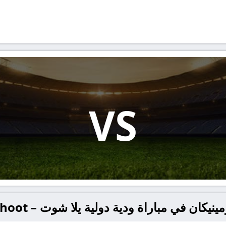
VS
كان في مباراة ودية دولية يلا شوت – yallashoot