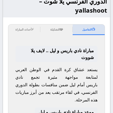
الدوري الفرنسي يلا شوت –
yallashoot
⚡
🧩
📺
التفاصيل
التشكيلة
أحداث المباراة
مباراة نادي باريس و ليل .. لايف يلا
شووت
يستعد عشاق كرة القدم في الوطن العربي
لمتابعة مواجهة مثيرة تجمع
نادي
باريس
أمام
ليل
ضمن منافسات بطولة
الدوري
الفرنسي
، في لقاء مرتقب يعد من أبرز مباريات
هذه المرحلة.
موعد مباراة نادي باريس و ليل