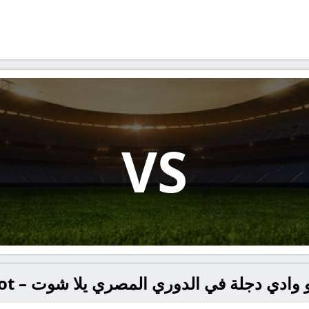
VS
دي دجلة في الدوري المصري يلا شوت – yallashoot