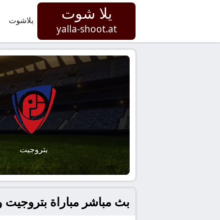
يلا شوت
يلاشوت
yalla-shoot.at
بتروجيت
بث مباشر مباراة بتروجيت و وا