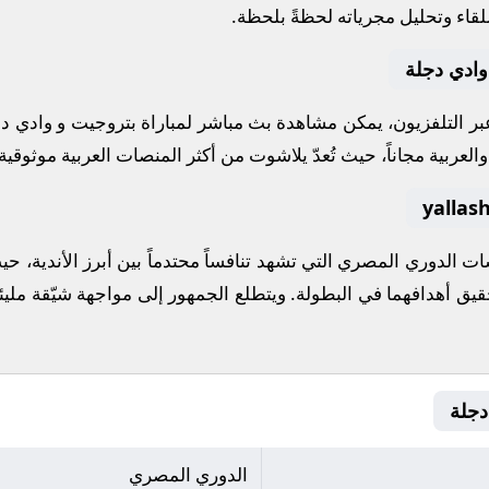
لقاء وتحليل مجرياته لحظةً بلحظة.
وادي دجلة
 عبر التلفزيون، يمكن مشاهدة
بث مباشر
لمباراة
بتروجيت
و
وادي د
لعربية مجاناً، حيث تُعدّ
يلاشوت
من أكثر المنصات العربية موثوقية ل
سات
الدوري المصري
التي تشهد تنافساً محتدماً بين أبرز الأندية،
حقيق أهدافهما في البطولة. ويتطلع الجمهور إلى مواجهة شيّقة مل
الدوري المصري