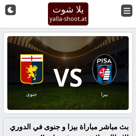
يلا شوت
yalla-shoot.at
VS
بيزا
جنوى
بث مباشر مباراة بيزا و جنوى في الدوري