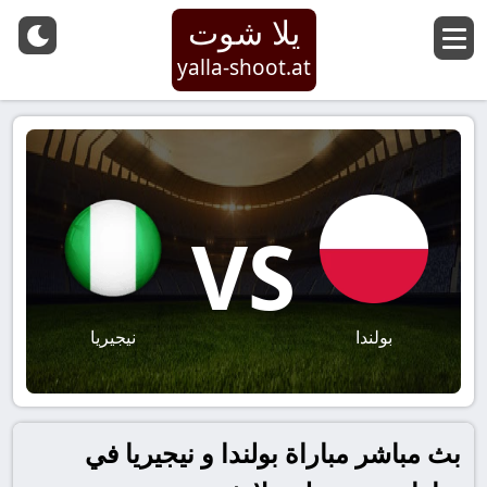
يلا شوت
yalla-shoot.at
VS
بولندا
نيجيريا
بث مباشر مباراة بولندا و نيجيريا في