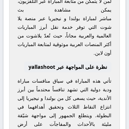
لمن لا يتمكن من متابعة المباراة عبر التلفزيون،
يمكن مشاهدة
بث
مباشر
لمباراة
بولندا
و
نيجيريا
عبر منصة
يلا
شوت
التي توفر خدمة نقل أبرز المباريات
العالمية والعربية مجاناً، حيث تُعدّ
يلاشوت
من
أكثر المنصات العربية موثوقية لمتابعة المباريات
أون لاين.
نظرة على المواجهة عبر yallashoot
تأتي هذه المباراة في سياق منافسات
مباراة
ودية دولية
التي تشهد تنافساً محتدماً بين أبرز
الأندية، حيث يسعى كل من
بولندا
و
نيجيريا
إلى
انتزاع النقاط الثلاث وتحقيق أهدافهما في
البطولة. ويتطلع الجمهور إلى مواجهة شيّقة
مليئة بالأحداث والمفاجآت على أرض