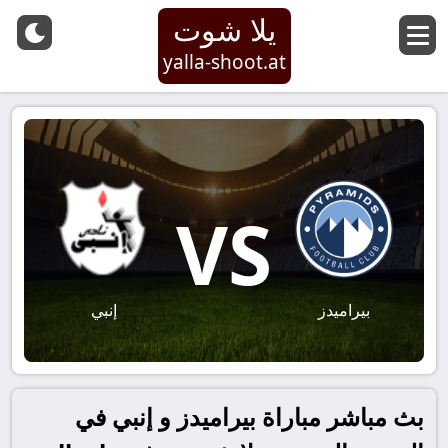
يلا شوت
yalla-shoot.at
VS
بيراميدز
إنبي
بث مباشر مباراة بيراميدز و إنبي في