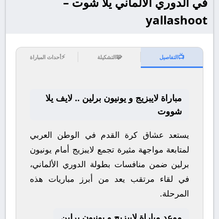
في الدوري الألماني يلا شوت –
yallashoot
⚡
🧩
📺
التفاصيل
التشكيلة
أحداث المباراة
مباراة لايبزيج و يونيون برلين .. لايف يلا
شووت
يستعد عشاق كرة القدم في الوطن العربي
لمتابعة مواجهة مثيرة تجمع
لايبزيج
أمام
يونيون
برلين
ضمن منافسات بطولة
الدوري الألماني
،
في لقاء مرتقب يعد من أبرز مباريات هذه
المرحلة.
موعد مباراة لايبزيج و يونيون برلين