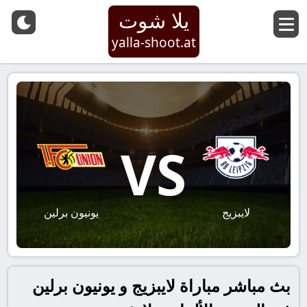
يلا شوت
yalla-shoot.at
VS
لايبزيج
يونيون برلين
بث مباشر مباراة لايبزيج و يونيون برلين