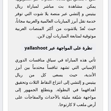
يمكن مشاهدة
بث مباشر
لمباراة
ريال
بيتيس
و
إلتشي
عبر منصة
يلا شوت
التي توفر
خدمة نقل أبرز المباريات العالمية والعربية مجاناً،
حيث تُعدّ
يلاشوت
من أكثر المنصات العربية
موثوقية لمتابعة المباريات أون لاين.
نظرة على المواجهة عبر yallashoot
تأتي هذه المباراة في سياق منافسات
الدوري
الإسباني
التي تشهد تنافساً محتدماً بين أبرز
الأندية، حيث يسعى كل من
ريال
بيتيس
و
إلتشي
إلى انتزاع النقاط الثلاث وتحقيق
أهدافهما في البطولة. ويتطلع الجمهور إلى
مواجهة شيّقة مليئة بالأحداث والمفاجآت على
أرض ملعب
لا كارتوخا
.