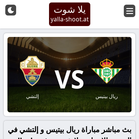
يلا شوت
yalla-shoot.at
VS
ريال بيتيس
إلتشي
بث مباشر مباراة ريال بيتيس و إلتشي في