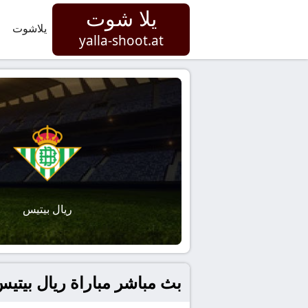
يلا شوت
يلاشوت
yalla-shoot.at
ريال بيتيس
بث مباشر مباراة ريال بيتيس و ل