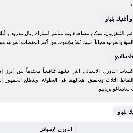
ة.
أتلتيك بلباو
 عبر التلفزيون، يمكن مشاهدة
بث مباشر
لمباراة
ريال مدريد
و
أتلت
مية والعربية مجاناً، حيث تُعدّ
يلاشوت
من أكثر المنصات العربية موثو
نافسات
الدوري الإسباني
التي تشهد تنافساً محتدماً بين أبرز
لنقاط الثلاث وتحقيق أهدافهما في البطولة. ويتطلع الجمهور إل
سانتياغو برنابيو
.
الدوري الإسباني