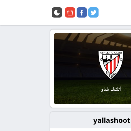
google
facebook
twitter
news
أتلتيك بلباو