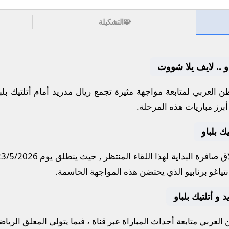
🧩
التشكيلة
او .. لايف يلا شووت
 العربي لمتابعة مواجهة مثيرة تجمع
ريال مدريد
أمام
أتلتيك بلب
برز مباريات هذه المرحلة.
ك بلباو
 صافرة البداية لهذا اللقاء المنتظر , حيث ينطلق يوم
23/5/2026
ياغو برنابيو
الذي يحتضن هذه المواجهة الحاسمة.
د و أتلتيك بلباو
لعربي متابعة أحداث المباراة عبر قناة
، فيما يتولى المعلق الريا