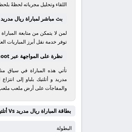
اللقاء وتحليل مجرياته لحظةً بلحظ
بث مباشر لمباراة ريال مدريد و 
لمن لا يتمكن من متابعة المباراة
توفر خدمة نقل أبرز المباريات العال
نظرة على المواجهة عبر yallashoot
تأتي هذه المباراة في سياق م
مدريد
و
أتلتيك بلباو
إلى انتزاع ا
والمفاجآت على أرض ملعب
ملعب 
بطاقة المباراة ريال مدريد Vs أتلتيك بلباو
البطولة