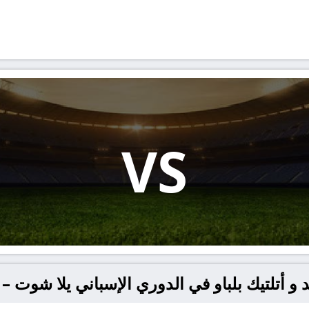
VS
تلتيك بلباو في الدوري الإسباني يلا شوت – yallashoot