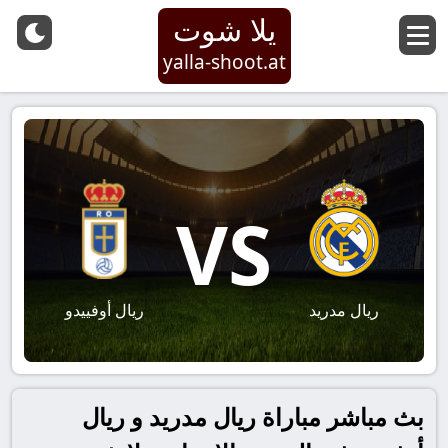
يلا شوت
yalla-shoot.at
VS
ريال مدريد
ريال أوفييدو
بث مباشر مباراة ريال مدريد و ريال