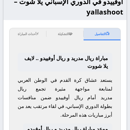
أوفييدو في الدوري الإسباني يلا شوت –
yallashoot
⚡
🧩
📺
التفاصيل
التشكيلة
أحداث المباراة
مباراة ريال مدريد و ريال أوفييدو .. لايف
يلا شووت
يستعد عشاق كرة القدم في الوطن العربي
لمتابعة مواجهة مثيرة تجمع
ريال
مدريد
أمام
ريال أوفييدو
ضمن منافسات
بطولة
الدوري الإسباني
، في لقاء مرتقب يعد من
أبرز مباريات هذه المرحلة.
موعد مباراة ريال مدريد و ريال أوفييدو