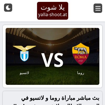
يلا شوت
yalla-shoot.at
VS
روما
لاتسيو
بث مباشر مباراة روما و لاتسيو في