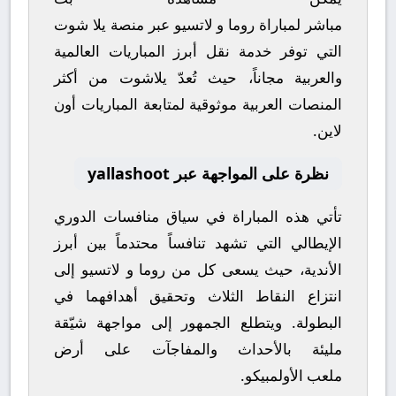
مباشر
لمباراة
روما
و
لاتسيو
عبر منصة
يلا شوت
التي توفر خدمة نقل أبرز المباريات العالمية
والعربية مجاناً، حيث تُعدّ
يلاشوت
من أكثر
المنصات العربية موثوقية لمتابعة المباريات أون
لاين.
نظرة على المواجهة عبر yallashoot
تأتي هذه المباراة في سياق منافسات
الدوري
الإيطالي
التي تشهد تنافساً محتدماً بين أبرز
الأندية، حيث يسعى كل من
روما
و
لاتسيو
إلى
انتزاع النقاط الثلاث وتحقيق أهدافهما في
البطولة. ويتطلع الجمهور إلى مواجهة شيّقة
مليئة بالأحداث والمفاجآت على أرض
ملعب
الأولمبيكو
.