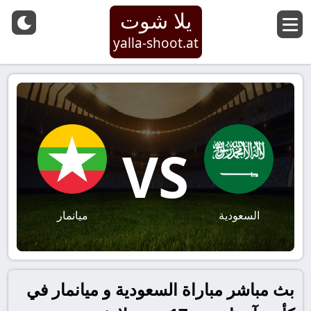
يلا شوت
yalla-shoot.at
VS
السعودية
ميانمار
بث مباشر مباراة السعودية و ميانمار في