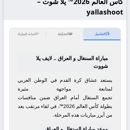
كأس العالم 2026™ يلا شوت –
yallashoot
⚡
🧩
📺
التفاصيل
التشكيلة
أحداث المباراة
مباراة السنغال و العراق .. لايف يلا
شووت
يستعد عشاق كرة القدم في الوطن العربي
لمتابعة مواجهة مثيرة
تجمع
السنغال
أمام
العراق
ضمن منافسات
بطولة
كأس العالم 2026™
، في لقاء مرتقب يعد
من أبرز مباريات هذه المرحلة.
موعد مباراة السنغال و العراق