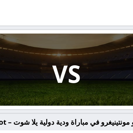
VS
ينيغرو في مباراة ودية دولية يلا شوت – yallashoot