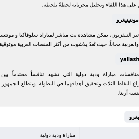
على هذا اللقاء وتحليل مجرياته لحظةً بلحظة.
ونتينيغرو
 عبر التلفزيون، يمكن مشاهدة
بث مباشر
لمباراة
سلوفاكيا
و
مونتيني
لعربية مجاناً، حيث تُعدّ
يلاشوت
من أكثر المنصات العربية موثوقية ل
 منافسات
مباراة ودية دولية
التي تشهد تنافساً محتدماً بين
اع النقاط الثلاث وتحقيق أهدافهما في البطولة. ويتطلع الجمهور إ
سه أرينا
.
مباراة ودية دولية