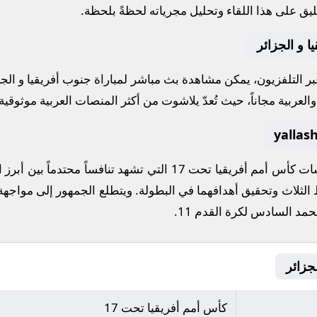
يق على هذا اللقاء وتحليل مجرياته لحظةً بلحظة.
ا و الجزائر
عبر التلفزيون، يمكن مشاهدة
بث مباشر
لمباراة
جنوب أفريقيا
و
الجز
لعربية مجاناً، حيث تُعدّ
يلاشوت
من أكثر المنصات العربية موثوقية ل
سات
كأس أمم أفريقيا تحت 17
التي تشهد تنافساً محتدماً بين أبر
ط الثلاث وتحقيق أهدافهما في البطولة. ويتطلع الجمهور إلى مواجهة
مد السادس لكرة القدم 11
.
كأس أمم أفريقيا تحت 17