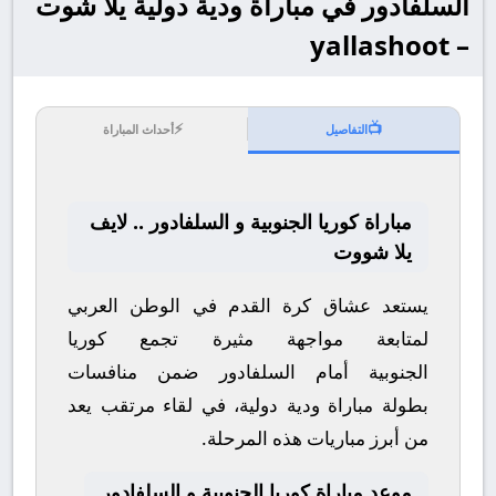
السلفادور في مباراة ودية دولية يلا شوت
– yallashoot
⚡
📺
التفاصيل
أحداث المباراة
مباراة كوريا الجنوبية و السلفادور .. لايف
يلا شووت
يستعد عشاق كرة القدم في الوطن العربي
لمتابعة مواجهة مثيرة تجمع
كوريا
الجنوبية
أمام
السلفادور
ضمن منافسات
بطولة
مباراة ودية دولية
، في لقاء مرتقب يعد
من أبرز مباريات هذه المرحلة.
موعد مباراة كوريا الجنوبية و السلفادور