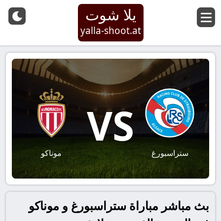
يلا شوت
yalla-shoot.at
VS
ستراسبورغ
موناكو
بث مباشر مباراة ستراسبورغ و موناكو